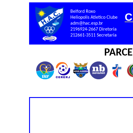
Belford Roxo
C
Heliopolis Atletico Clube
adm@hac.esp.br
2196924-2667 Diretoria
212661-3511 Secretaria
PARCE